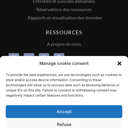
Entretien et suivi des demandes
Réservations des ressources
Rapports et visualisation des données
RESSOURCES
A propos de nous
Manage cookie consent
INFORMATIONS
To provide the best experiences, we use technologies such as cookies to
store and/or access device information. Consenting to these
technologies will allow us to process data such as browsing behavior or
Gestion des cookies
unique IDs on this site. Failure to consent or withdrawing consent may
negatively impact certain features and functions.
Conditions Générales de Ventes
Accept
Politique de confidentialité
Refuse